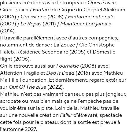
plusieurs créations avec le troupeau :
Opus 2
avec
Circa Tsuica /
Fanfare
du Cirque du Cheptel Aleïkoum
(2006) /
Croissance
(2008) /
Fanfarerie nationale
(2009) /
Le Repas
(2011) /
Maintenant ou jamais
(2014).
Il travaille parallèlement avec d’autres compagnies,
notamment de danse : La Zouze / Cie Christophe
Haleb, Résidence Secondaire (2005) et Domestic
flight (2006).
On le retrouve aussi sur
Fournaise
(2008) avec
Attention Fragile et
Dad is Dead
(2016) avec Mathieu
Ma Fille Foundation. Et dernièrement, regard extérieur
sur
Out Of The blue
(2022).
Mathieu n’est pas vraiment danseur, pas plus jongleur,
acrobate ou musicien mais ça ne l’empêche pas de
vouloir être sur la piste. Loin de là. Mathieu travaille
sur une nouvelle création
Faillir d’être raté
, spectacle
cette fois pour le plateau, dont la sortie est prévue à
l’automne 2027.