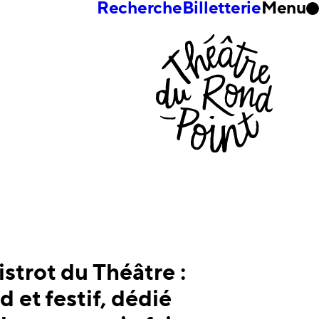
Recherche
Billetterie
Menu
strot du Théâtre :
 et festif, dédié