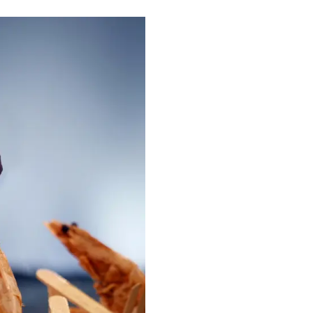
18
 — 
27 sept. 2026