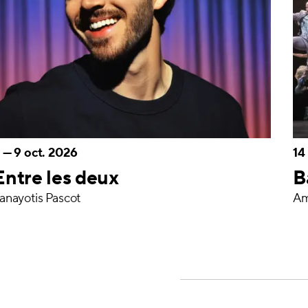
—
9 oct. 2026
14
Entre les deux
B
anayotis Pascot
Am