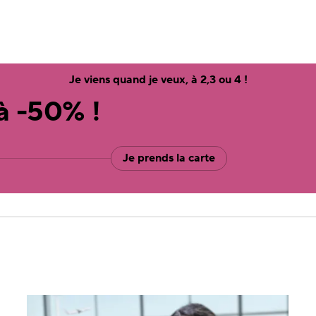
Je viens quand je veux, à 2,3 ou 4 !
 à -50% !
Je prends la carte