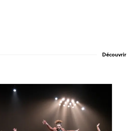
oires de
ettes
n / Arthur Sauer
Découvrir