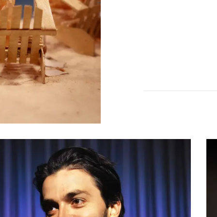
Hist
crev
Hotel Moder