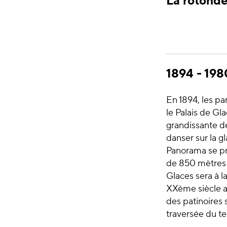
La rotond
1894 - 198
En 1894, les p
le Palais de Gl
grandissante de
danser sur la g
Panorama se prê
de 850 mètres 
Glaces sera à 
XXème siècle a
des patinoires 
traversée du t