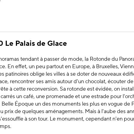
e
0 Le Palais de Glace
anoramas tendant à passer de mode, la Rotonde du Panor
ace. En effet, un peu partout en Europe, à Bruxelles, Vien
s patinoires oblige les villes à se doter de nouveaux édifi
lace, rencontrer ses amis autour d'un chocolat, écouter de
te à cette reconversion. Sa rotonde est évidée, on install
carrés un café, une promenade et une estrade pour l'orch
la Belle Époque un des monuments les plus en vogue de Pa
u prix de quelques aménagements. Mais à l'aube des an
s'essouffle à son tour. Le monument, cependant n'en pour
emps.