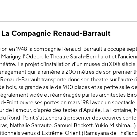
91 La Compagnie Renaud-Barrault
tion en 1948 la compagnie Renaud-Barrault a occupé sept 
 Marigny, l'Odéon, le Théâtre Sarah-Bernhardt et l'ancie
âtre. Le projet d'installation d'un musée du XIXè siècle
nagement qui la ramène à 200 mètres de son premier th
naud-Barrault transporte donc son théâtre sur l'autre ri
e bois, sa grande salle de 900 places et sa petite salle d
égralement vidée et réaménagée par les architectes Biro 
d-Point ouvre ses portes en mars 1981 avec un spectacle
ur de l'amour, d'après des textes d'Apulée, La Fontaine, M
e du Rond-Point s'attachera à présenter des oeuvres con
as, Nathalie Sarraute, Samuel Beckett, Yukio Mishima...)
ditionnels venus d'Extrême-Orient (Ramayana de Thaïland