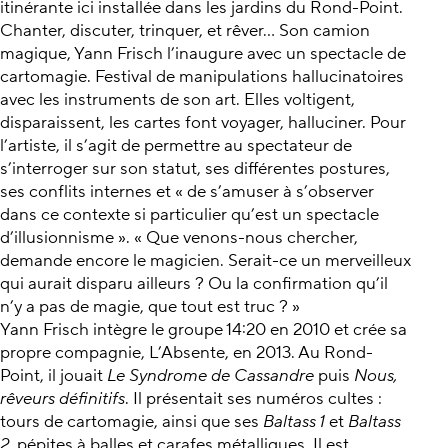
itinérante ici installée dans les jardins du Rond-Point.
Chanter, discuter, trinquer, et rêver... Son camion
magique, Yann Frisch l’inaugure avec un spectacle de
cartomagie. Festival de manipulations hallucinatoires
avec les instruments de son art. Elles voltigent,
disparaissent, les cartes font voyager, halluciner. Pour
l’artiste, il s’agit de permettre au spectateur de
s’interroger sur son statut, ses différentes postures,
ses conflits internes et « de s’amuser à s’observer
dans ce contexte si particulier qu’est un spectacle
d’illusionnisme ». « Que venons-nous chercher,
demande encore le magicien. Serait-ce un merveilleux
qui aurait disparu ailleurs ? Ou la confirmation qu’il
n’y a pas de magie, que tout est truc ? »
Yann Frisch intègre le groupe 14:20 en 2010 et crée sa
propre compagnie, L’Absente, en 2013. Au Rond-
Point, il jouait
Le Syndrome de Cassandre
puis
Nous,
rêveurs définitifs
. Il présentait ses numéros cultes :
tours de cartomagie, ainsi que ses
Baltass 1
et
Baltass
2
, pépites à balles et carafes métalliques. Il est