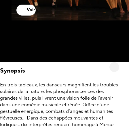
Voir
Synopsis
En trois tableaux, les danseurs magnifient les troubles
solaires de la nature, les phosphorescences des
grandes villes, puis livrent une vision folle de l’avenir
dans une comédie musicale effrénée. Grâce d’une
gestuelle énergique, combats d’anges et humanités
fiévreuses… Dans des échappées mouvantes et
ludiques, dix interprètes rendent hommage à Merce