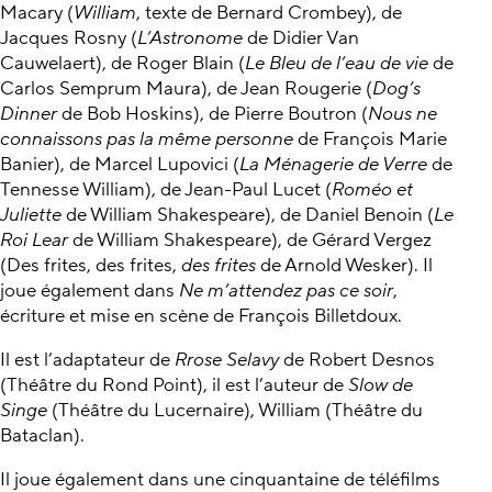
Macary (
William
, texte de Bernard Crombey), de
Jacques Rosny (
L’Astronome
de Didier Van
Cauwelaert), de Roger Blain (
Le Bleu de l’eau de vie
de
Carlos Semprum Maura), de Jean Rougerie (
Dog’s
Dinner
de Bob Hoskins), de Pierre Boutron (
Nous ne
connaissons pas la même personne
de François Marie
Banier), de Marcel Lupovici (
La Ménagerie de Verre
de
Tennesse William), de Jean-Paul Lucet (
Roméo et
Juliette
de William Shakespeare), de Daniel Benoin (
Le
Roi Lear
de William Shakespeare), de Gérard Vergez
(Des frites, des frites,
des frites
de Arnold Wesker). Il
joue également dans
Ne m’attendez pas ce soir
,
écriture et mise en scène de François Billetdoux.
Il est l’adaptateur de
Rrose Selavy
de Robert Desnos
(Théâtre du Rond Point), il est l’auteur de
Slow de
Singe
(Théâtre du Lucernaire), William (Théâtre du
Bataclan).
Il joue également dans une cinquantaine de téléfilms