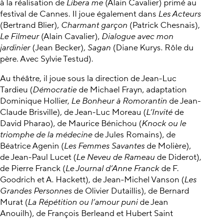
à la réalisation de
Libera me
(Alain Cavalier) primé au
festival de Cannes. Il joue également dans
Les Acteurs
(Bertrand Blier),
Charmant garçon
(Patrick Chesnais),
Le Filmeur
(Alain Cavalier),
Dialogue avec mon
jardinier
(Jean Becker),
Sagan
(Diane Kurys. Rôle du
père. Avec Sylvie Testud).
Au théâtre, il joue sous la direction de Jean-Luc
Tardieu (
Démocratie
de Michael Frayn, adaptation
Dominique Hollier,
Le Bonheur à Romorantin
de Jean-
Claude Brisville), de Jean-Luc Moreau (
L’Invité
de
David Pharao), de Maurice Bénichou (
Knock ou le
triomphe de la médecine
de Jules Romains), de
Béatrice Agenin (
Les Femmes Savantes
de Molière),
de Jean-Paul Lucet (
Le Neveu de Rameau
de Diderot),
de Pierre Franck (
Le Journal d’Anne Franck
de F.
Goodrich et A. Hackett), de Jean-Michel Vanson (
Les
Grandes Personnes
de Olivier Dutaillis), de Bernard
Murat (
La Répétition ou l’amour puni
de Jean
Anouilh), de François Berleand et Hubert Saint