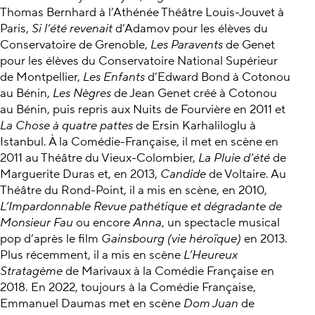
Thomas Bernhard à l’Athénée Théâtre Louis-Jouvet à
Paris,
Si l’été revenait
d’Adamov pour les élèves du
Conservatoire de Grenoble,
Les Paravents
de Genet
pour les élèves du Conservatoire National Supérieur
de Montpellier,
Les Enfants
d’Edward Bond à Cotonou
au Bénin,
Les Nègres
de Jean Genet créé à Cotonou
au Bénin, puis repris aux Nuits de Fourvière en 2011 et
La Chose à quatre pattes
de Ersin Karhaliloglu à
Istanbul. À la Comédie-Française, il met en scène en
2011 au Théâtre du Vieux-Colombier,
La Pluie d’été
de
Marguerite Duras et, en 2013,
Candide
de Voltaire. Au
Théâtre du Rond-Point, il a mis en scène, en 2010,
L’Impardonnable Revue pathétique et dégradante de
Monsieur Fau
ou encore
Anna
, un spectacle musical
pop d’après le film
Gainsbourg (vie héroïque)
en 2013.
Plus récemment, il a mis en scène
L’Heureux
Stratagème
de Marivaux à la Comédie Française en
2018. En 2022, toujours à la Comédie Française,
Emmanuel Daumas met en scène
Dom Juan
de