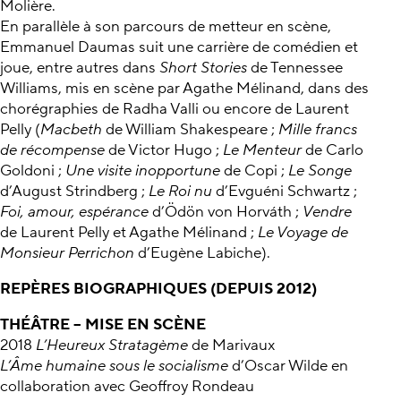
Molière.
En parallèle à son parcours de metteur en scène,
Emmanuel Daumas suit une carrière de comédien et
joue, entre autres dans
Short Stories
de Tennessee
Williams, mis en scène par Agathe Mélinand, dans des
chorégraphies de Radha Valli ou encore de Laurent
Pelly (
Macbeth
de William Shakespeare ;
Mille francs
de récompense
de Victor Hugo ;
Le Menteur
de Carlo
Goldoni ;
Une visite inopportune
de Copi ;
Le Songe
d’August Strindberg ;
Le Roi nu
d’Evguéni Schwartz ;
Foi, amour, espérance
d’Ödön von Horváth ;
Vendre
de Laurent Pelly et Agathe Mélinand ;
Le Voyage de
Monsieur Perrichon
d’Eugène Labiche).
REPÈRES BIOGRAPHIQUES (DEPUIS 2012)
THÉÂTRE – MISE EN SCÈNE
2018
L’Heureux Stratagème
de Marivaux
L’Âme humaine sous le socialisme
d’Oscar Wilde en
collaboration avec Geoffroy Rondeau