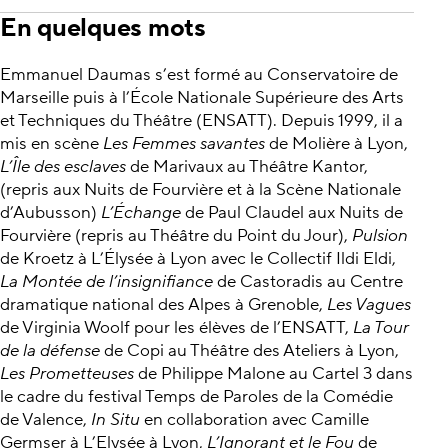
En quelques mots
Emmanuel Daumas s’est formé au Conservatoire de
Marseille puis à l’École Nationale Supérieure des Arts
et Techniques du Théâtre (ENSATT). Depuis 1999, il a
mis en scène
Les Femmes savantes
de Molière à Lyon,
L’Île des esclaves
de Marivaux au Théâtre Kantor,
(repris aux Nuits de Fourvière et à la Scène Nationale
d’Aubusson)
L’Échange
de Paul Claudel aux Nuits de
Fourvière (repris au Théâtre du Point du Jour),
Pulsion
de Kroetz à L’Élysée à Lyon avec le Collectif Ildi Eldi,
La Montée de l’insignifiance
de Castoradis au Centre
dramatique national des Alpes à Grenoble,
Les Vagues
de Virginia Woolf pour les élèves de l’ENSATT,
La Tour
de la défense
de Copi au Théâtre des Ateliers à Lyon,
Les Prometteuses
de Philippe Malone au Cartel 3 dans
le cadre du festival Temps de Paroles de la Comédie
de Valence,
In Situ
en collaboration avec Camille
Germser à L’Elysée à Lyon,
L’Ignorant et le Fou
de