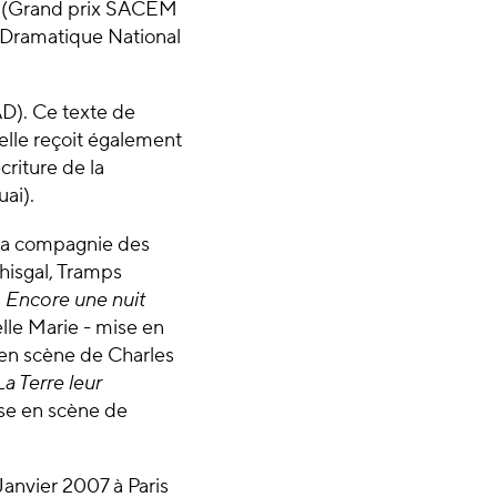
zi (Grand prix SACEM
e Dramatique National
D). Ce texte de
 elle reçoit également
riture de la
ai).
 la compagnie des
hisgal, Tramps
,
Encore une nuit
e Marie - mise en
en scène de Charles
La Terre leur
se en scène de
anvier 2007 à Paris