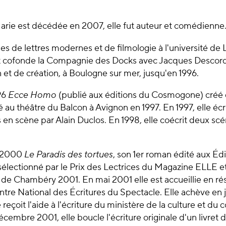
ie est décédée en 2007, elle fut auteur et comédienne
 de lettres modernes et de filmologie à l'université de Lill
et cofonde la Compagnie des Docks avec Jacques Descord
et de création, à Boulogne sur mer, jusqu'en 1996.
996
Ecce Homo
(publié aux éditions du Cosmogone) créé 
é au théâtre du Balcon à Avignon en 1997. En 1997, elle écr
n scène par Alain Duclos. En 1998, elle coécrit deux scén
 2000
Le Paradis des tortues
, son 1er roman édité aux Édi
sélectionné par le Prix des Lectrices du Magazine ELLE et 
de Chambéry 2001. En mai 2001 elle est accueillie en rés
tre National des Écritures du Spectacle. Elle achève en 
 reçoit l'aide à l'écriture du ministère de la culture et du 
écembre 2001, elle boucle l'écriture originale d'un livret