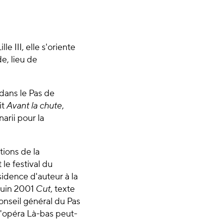
.
e III, elle s'oriente
e, lieu de
dans le Pas de
it
Avant la chute
,
arii pour la
tions de la
le festival du
idence d'auteur à la
juin 2001
Cut
, texte
conseil général du Pas
 d'opéra Là-bas peut-