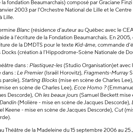
e la fondation Beaumarchais) composé par Graciane Fin
anvier 2003 par l'Orchestre National de Lille et le Centr
 Lille.
termine
Blanc
(résidence d’auteur au Québec avec le CEA
l’aide à l’écriture de la Fondation Beaumarchais. En 2005,
riture de la DMDTS pour le texte
Kid-âme
, commande d’éc
Docks (création à l’Hippodrome-Scène Nationale de Dou
théâtre dans :
Plastiquez-les
(Studio Organisation)et avec
e dans :
Le Premier
(Israël Horovitz),
Fragments-Murray
S
s parole),
Starting Blocks
(mise en scène de Charles Lee)
mise en scène de Charles Lee),
Ecce Homo ?
(Emmanuell
ues Descorde),
Oh les beaux jours
(Samuel Beckett mise 
Dandin
(Molière - mise en scène de Jacques Descorde),
el Keene - mise en scène de Jacques Descorde),
Cut
(mi
rde).
au Théâtre de la Madeleine du 15 septembre 2006 au 25 J