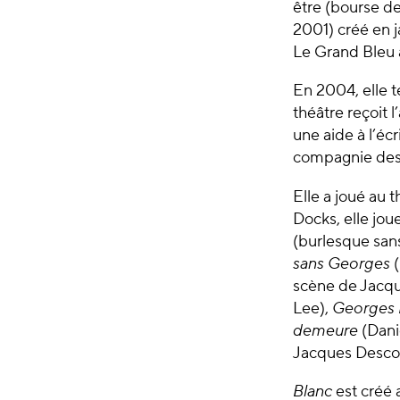
être (bourse d
2001) créé en j
Le Grand Bleu à
En 2004, elle 
théâtre reçoit 
une aide à l’éc
compagnie des 
Elle a joué au 
Docks, elle jou
(burlesque san
sans Georges
(
scène de Jacq
Lee),
Georges 
demeure
(Dani
Jacques Desco
Blanc
est créé 