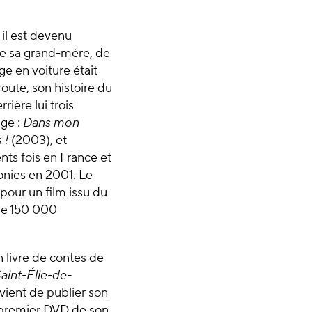
 il est devenu
de sa grand-mère, de
e en voiture était
oute, son histoire du
rière lui trois
age :
Dans mon
 !
(2003), et
nts fois en France et
onies en 2001. Le
our un film issu du
 de 150 000
n livre de contes de
aint-Élie-de-
 vient de publier son
e premier DVD de son