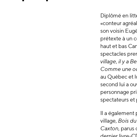
Diplômé en litt
«conteur agréab
son voisin Eugè
prétexte à un c
haut et bas Cana
spectacles pren
village
,
il y a B
Comme une od
au Québec et l
second lui a o
personnage prin
spectateurs et 
Il a également 
village,
Bois du 
Caxton
, parus 
dernier livre-