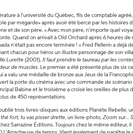
érature à l’université du Québec, fils de comptable agréé,
le par mégarde» après avoir été bercé par les histoires 
ne et de son père. « Avec mon père, n’importe quel voyag
onte. Quand on arrivait à Old Orchard après 6 heures de r
da n’était pas encore terminée ! » Fred Pellerin a déjà der
ant chacun pour héros un illustre personnage de son vill
elle Lurette
(2001),
Il faut prendre le taureau par les contes
eur de muscles
. Le premier a été présenté plus de six ce
ui a valu une médaille de bronze aux Jeux de la Francoph
uvert la porte du cinéma avec une commande de scénario p
cipal Babine et le troisième a croisé les oreilles de plus
plus de 450 représentations.
publié trois livres-disques aux éditions Planète Rebelle, u
thé fort, tu vas pisser drette
, un livre-photo,
Zoom sur… S
chez Sarrazine Éditions. Toujours chez le même éditeur, il
CD L'Arracheuse de temps. Vient également de paraître l