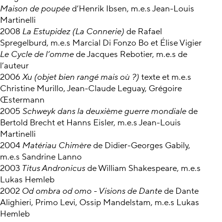
Maison de poupée
d’Henrik Ibsen, m.e.s Jean-Louis
Martinelli
2008
La Estupidez (La Connerie)
de Rafael
Spregelburd, m.e.s Marcial Di Fonzo Bo et Élise Vigier
Le Cycle de l’omme
de Jacques Rebotier, m.e.s de
l’auteur
2006
Xu (objet bien rangé mais où ?)
texte et m.e.s
Christine Murillo, Jean-Claude Leguay, Grégoire
Œstermann
2005
Schweyk dans la deuxième guerre mondiale
de
Bertold Brecht et Hanns Eisler, m.e.s Jean-Louis
Martinelli
2004
Matériau Chimère
de Didier-Georges Gabily,
m.e.s Sandrine Lanno
2003
Titus Andronicus
de William Shakespeare, m.e.s
Lukas Hemleb
2002
Od ombra od omo - Visions de Dante
de Dante
Alighieri, Primo Levi, Ossip Mandelstam, m.e.s Lukas
Hemleb