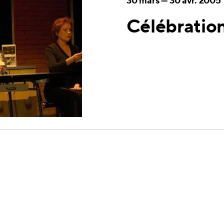
30 mars
—
30 avr. 2005
Célébratio