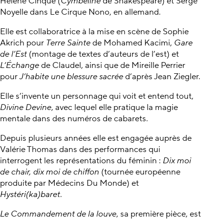
Hélène Cinque (
Cymbeline
de Shakespeare) et Serge
Noyelle dans Le Cirque Nono, en allemand.
Elle est collaboratrice à la mise en scène de Sophie
Akrich pour
Terre Sainte
de Mohamed Kacimi,
Gare
de l’Est
(montage de textes d’auteurs de l’est) et
L’Échange
de Claudel, ainsi que de Mireille Perrier
pour
J’habite une blessure sacrée
d’après Jean Ziegler.
Elle s’invente un personnage qui voit et entend tout,
Divine Devine
, avec lequel elle pratique la magie
mentale dans des numéros de cabarets.
Depuis plusieurs années elle est engagée auprès de
Valérie Thomas dans des performances qui
interrogent les représentations du féminin :
Dix moi
de chair, dix moi de chiffon
(tournée européenne
produite par Médecins Du Monde) et
Hystéri(ka)baret
.
Le Commandement de la louve
, sa première pièce, est