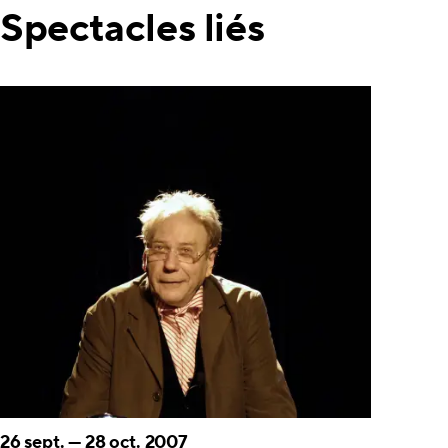
Spectacles liés
26 sept.
—
28 oct. 2007