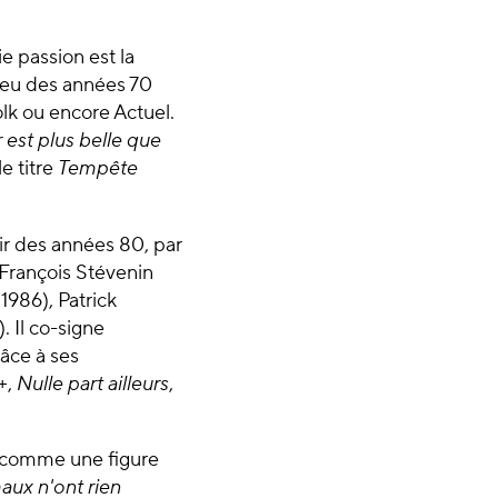
e passion est la
lieu des années 70
lk ou encore Actuel.
est plus belle que
e titre
Tempête
tir des années 80, par
n-François Stévenin
1986), Patrick
 Il co-signe
râce à ses
+,
Nulle part ailleurs
,
e comme une figure
ux n'ont rien