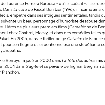
de Laurence Ferreira Barbosa - qu'il a coécrit -, il se retr
he. Dans
Encore
de Pascal Bonitzer (1996), il incarne ainsi 
décis, empêtré dans ses intrigues sentimentales, tandis q
née suivante un beau personnage d'humoriste désabusé da
ve
. Héros de plusieurs premiers films (
Caméléone
de Beno
ment chez Chabrol, Mocky, et dans des comédies telles 
lud. En 2005, dans le thriller belge
Calvaire
de Fabrice d
it pour son flegme et sa bonhomie ose une stupéfiante c
sychopathe.
ckie Berroyer a joué en 2000 dans
La Tête des autres
mis 
 en 2004 dans
S'agite et se pavane
de Ingmar Bergman da
 Planchon.