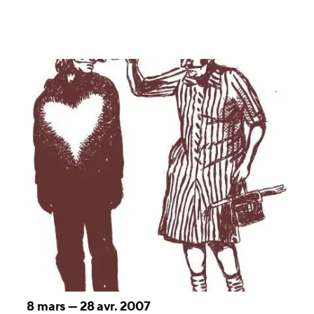
8 mars
—
28 avr. 2007