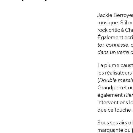
Jackie Berroyer
musique. S'il n
rock critic à C
Également écri
toi,
connasse
, 
dans un verre 
La plume causti
les réalisateurs
(
Double messi
Grandperret ou
également
Rie
interventions l
que ce touche-à
Sous ses airs 
marquante du j