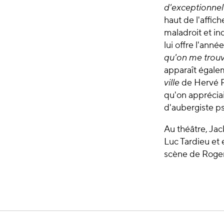
d'exceptionnel
haut de l'affic
maladroit et in
lui offre l'an
qu'on me trou
apparaît égale
ville
de Hervé Pa
qu'on apprécia
d'aubergiste p
Au théâtre, Ja
Luc Tardieu et
scène de Roger