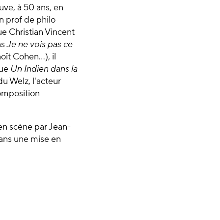
ouve, à 50 ans, en
un prof de philo
ue Christian Vincent
ns
Je ne vois pas ce
ît Cohen...), il
que
Un Indien dans la
u Welz, l'acteur
omposition
en scène par Jean-
ns une mise en