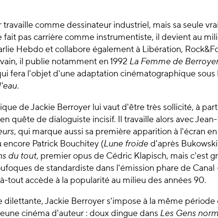
 travaille comme dessinateur industriel, mais sa seule vrai
e fait pas carrière comme instrumentiste, il devient au mi
harlie Hebdo et collabore également à Libération, Rock&Fo
vain, il publie notamment en 1992
La Femme de Berroyer 
qui fera l'objet d'une adaptation cinématographique sous l
d'eau
.
que de Jackie Berroyer lui vaut d'être très sollicité, à par
 en quête de dialoguiste incisif. Il travaille alors avec Jea
eurs
, qui marque aussi sa première apparition à l'écran en 
 encore Patrick Bouchitey (
Lune froide
d'après Bukowski).
ns du tout
, premier opus de Cédric Klapisch, mais c'est g
oufoques de standardiste dans l'émission phare de Canal 
-tout accède à la popularité au milieu des années 90.
de dilettante, Jackie Berroyer s'impose à la même périod
eune cinéma d'auteur : doux dingue dans
Les Gens norma