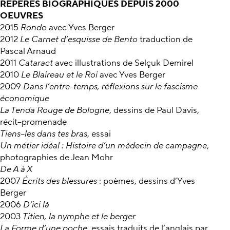
REPÈRES BIOGRAPHIQUES DEPUIS 2000
OEUVRES
2015
Rondo
avec Yves Berger
2012
Le Carnet d’esquisse
de Bento
traduction de
Pascal Arnaud
2011
Cataract
avec illustrations de Selçuk Demirel
2010
Le Blaireau et le Roi
avec Yves Berger
2009
Dans l’entre-temps, réflexions sur le fascisme
économique
La Tenda Rouge de Bologne
, dessins de Paul Davis,
récit–promenade
Tiens–les dans tes bras
, essai
Un métier idéal : Histoire d’un médecin de campagne
,
photographies de Jean Mohr
De A à X
2007
Écrits des blessures
: poèmes, dessins d’Yves
Berger
2006
D’ici là
2003
Titien, la nymphe et le berger
La Forme d’une poche
, essais traduits de l’anglais par