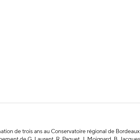
tion de trois ans au Conservatoire régional de Bordeaux o
gnement de G. Laurent, R. Paquet, J. Moignard, B. Jacques, 