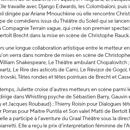
Elle travaille avec Django Edwards, les Colombaïoni, puis 
il dirigée par Ariane Mnouchkine où elle rencontre Christ
ipe de comédiens issus du Théâtre du Soleil qui se lancen
la Compagnie Terrain vague, qui crée son premier spectac
ertolt Brecht dans la mise en scène de Christophe Rauck.
une longue collaboration artistique entre le metteur en 
on verra dans nombre de mises en scène de Christophe
 William Shakespeare, Le Théâtre ambulant Chopalovitch 
artz, Le Rire des asticots de Cami, Le Révizor de Gogol,
trovski, Têtes rondes et têtes pointues de Brecht et Cas
mps, Juliette croise d’autres metteurs en scène parmi le
dirige dans Whistling psyche de Sébastien Barry, Gauvin e
y et Jacques Roubaud) ; Thierry Roisin pour Dialogues tê
Porras pour Maitre Puntila et Son valet Matti de Bertolt 
lle a participé à l’aventure du Graal Théâtre sous la dire
iarretti. Elle a reçu le prix d’interprétation féminine de l