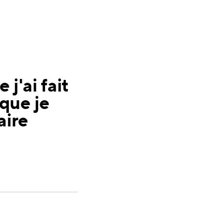
 j'ai fait
que je
aire