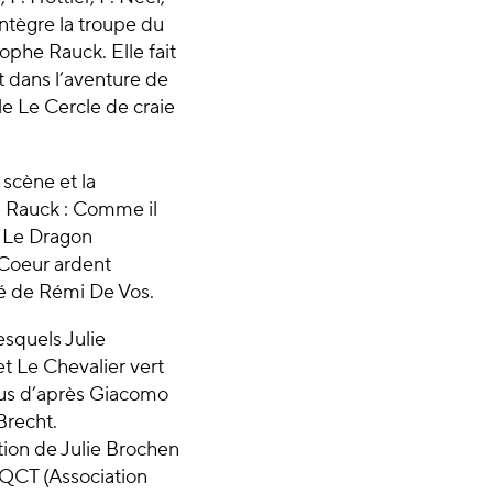
intègre la troupe du
ophe Rauck. Elle fait
t dans l’aventure de
le Le Cercle de craie
scène et la
 Rauck : Comme il
; Le Dragon
 Coeur ardent
sé de Rémi De Vos.
squels Julie
t Le Chevalier vert
tus d’après Giacomo
Brecht.
ction de Julie Brochen
’AQCT (Association