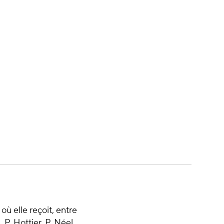
ù elle reçoit, entre
P. Hottier, P. Néel,