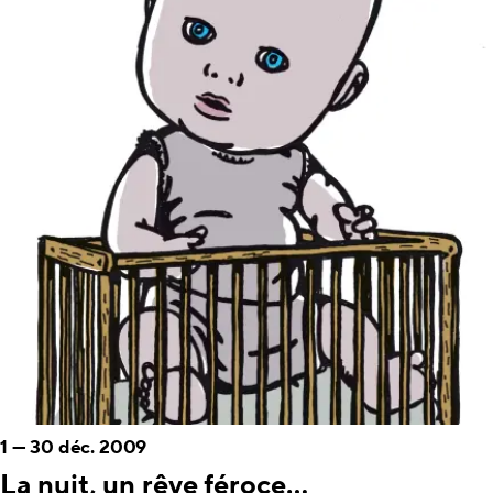
1
—
30 déc. 2009
La nuit, un rêve féroce...