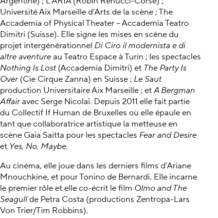
Argentine) ; L’ARIA (Robin Renucci-Corse) ;
Université Aix Marseille d’Arts de la scène ; The
Accademia of Physical Theater – Accademia Teatro
Dimitri (Suisse). Elle signe les mises en scène du
projet intergénérationnel
Di Ciro il modernista e di
altre aventure
au Teatro Espace à Turin ; les spectacles
Nothing Is Lost
(Accademia Dimitri) et
The Party Is
Over
(Cie Cirque Zanna) en Suisse ;
Le Saut
production Universitaire Aix Marseille ; et
A Bergman
Affair
avec Serge Nicolaï. Depuis 2011 elle fait partie
du Collectif If Human de Bruxelles où elle épaule en
tant que collaboratrice artistique la metteuse en
scène Gaia Saitta pour les spectacles
Fear and Desire
et
Yes, No, Maybe.
Au cinéma, elle joue dans les derniers films d’Ariane
Mnouchkine, et pour Tonino de Bernardi. Elle incarne
le premier rôle et elle co-écrit le film
Olmo and The
Seagull
de Petra Costa (productions Zentropa-Lars
Von Trier/Tim Robbins).