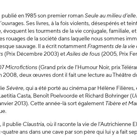
 a publié en 1985 son premier roman
Seule au milieu d’elle
’ouvrages. Ses livres, à la fois violents, désespérés et te
, évoquent les tourments de la vie conjugale, familiale, e
les rouages de la société dans laquelle nous sommes imm
resque sauvage. Il a écrit notamment
Fragments de la vie
rs
(Prix Décembre 2003) et
Asiles de fous
(2005, Prix Fe
007
Microfictions
(Grand prix de l’Humour Noir, prix Téléra
 2008, deux œuvres dont il fait une lecture au Théâtre d
lie
Sévère
, qui a été porté au cinéma par Hélène Filières
Laetitia Casta, Benoît Poelvoorde et Richard Bohringer (
Un
 janvier 2013). Cette année-là sort également
Tibère et Mar
ue.
 il publie
Claustria
, où il raconte la vie de l’Autrichienne El
quatre ans dans une cave par son père qui lui y a fait sep