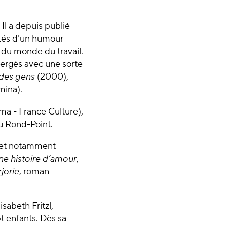
. Il a depuis publié
intés d’un humour
t du monde du travail.
ergés avec une sorte
 des gens
(2000),
mina).
ma - France Culture),
u Rond-Point.
, et notamment
e histoire d’amour
,
jorie
, roman
isabeth Fritzl,
t enfants. Dès sa