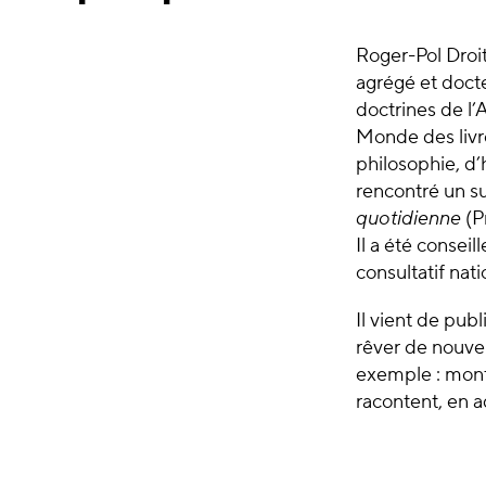
Roger-Pol Droit
agrégé et doct
doctrines de l’
Monde des livre
philosophie, d’
rencontré un su
quotidienne
(Pr
Il a été conse
consultatif nat
Il vient de publ
rêver de nouve
exemple : monte
racontent, en a