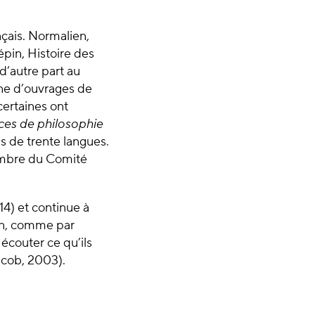
nçais. Normalien,
pin, Histoire des
d’autre part au
aine d’ouvrages de
certaines ont
ces de philosophie
us de trente langues.
membre du Comité
4) et continue à
ion, comme par
écouter ce qu’ils
acob, 2003).