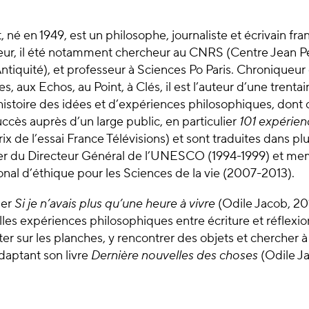
, né en 1949, est un philosophe, journaliste et écrivain fra
eur, il été notamment chercheur au CNRS (Centre Jean Pé
Antiquité), et professeur à Sciences Po Paris. Chroniqueur 
s, aux Echos, au Point, à Clés, il est l’auteur d’une trent
histoire des idées et d’expériences philosophiques, dont 
ccès auprès d’un large public, en particulier
101 expérien
ix de l’essai France Télévisions) et sont traduites dans pl
iller du Directeur Général de l’UNESCO (1994-1999) et 
ional d’éthique pour les Sciences de la vie (2007-2013).
ier
Si je n’avais plus qu’une heure à vivre
(Odile Jacob, 201
lles expériences philosophiques entre écriture et réflex
r sur les planches, y rencontrer des objets et chercher à 
daptant son livre
Dernière nouvelles des choses
(Odile J