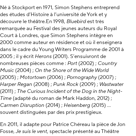
Né à Stockport en 1971, Simon Stephens entreprend
des études d’Histoire à l’université de York et y
découvre le théâtre.En 1998,
Bluebird
est très
remarquée au Festival des jeunes auteurs du Royal
Court à Londres, que Simon Stephens intègre en
2000 comme auteur en résidence et où il enseignera
dans le cadre du Young Writers Programme de 2001 à
2005 ; il y écrit
Herons
(2001). S’ensuivront de
nombreuses pièces comme :
Port
(2002) ;
Country
Music
(2004) ;
On the Shore of the Wide World
(2005) ;
Motortown
(2006) ;
Pornography
(2007) ;
Harper Regan
(2008) ;
Punk Rock
(2009) ;
Wastwater
(2011) ;
The Curious Incident of the Dog in the Night-
Time
(adapté du roman de Mark Haddon, 2012) ;
Carmen Disruption
(2014) ;
Heisenberg
(2015) …
souvent distinguées par des prix prestigieux.
En 2011, il adapte pour Patrice Chéreau la pièce de Jon
Fosse,
Je suis le vent
, spectacle présenté au Théâtre