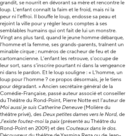
grandit, se nourrit en dévorant sa mère et rencontre le
loup. L’enfant connaît la faim et le froid, mais ni la
peur ni l’effroi. Il bouffe le loup, endosse sa peau et
rejoint la ville pour y régler leurs comptes à ses
semblables humains qui ont fait de lui un monstre.
Vingt ans plus tard, quand le jeune homme débarque,
l’homme et la femme, ses grands-parents, traînent un
minable cirque ; numéros de cracheur de feu et de
cartomancienne. L’enfant les retrouve, s’occupe de
leur sort, sans s’inscrire pourtant ni dans la vengeance
ni dans le pardon. Et le loup souligne : « L’homme, un
loup pour l’homme ? ce propos désormais, je le tiens
pour dégradant. » Ancien secrétaire général de la
Comédie-Française, passé auteur associé et conseiller
du Théâtre du Rond-Point, Pierre Notte est l’auteur de
Moi aussi je suis Catherine Deneuve
(Molière du
théâtre privé), des
Deux petites dames vers le Nord
, de
J’existe foutez-moi la paix
(présenté au Théâtre du
Rond-Point en 2009) et des
Couteaux dans le dos
.
Découvreur du théâtre de Yasmina Reza ou de Jean-