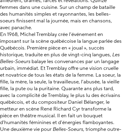
affleurent, drames, farces et révélations. Quinze
femmes dans une cuisine. Sur un champ de bataille
des humanités simples et rayonnantes, les belles-
soeurs finissent mal la journée, mais en chansons,
avec panache.
En 1968, Michel Tremblay crée l’événement en
imposant sur la scène québécoise la langue parlée des
Québécois. Première pièce en « joual », succès
historique, traduite en plus de vingt-cinq langues,
Les
Belles-Soeurs
balaye les convenances par un langage
urbain, immédiat. Et Tremblay offre une vision cruelle
et novatrice de tous les états de la femme. La soeur, la
fille, la mère, la seule, la travailleuse, l’abusée, la vieille
fille, la pute ou la puritaine. Quarante ans plus tard,
avec la complicité de Tremblay, le plus lu des écrivains
québécois, et du compositeur Daniel Bélanger, le
metteur en scène René Richard Cyr transforme la
pièce en théâtre musical. Il en fait un bouquet
d’humanités féminines et d’énergies flamboyantes.
Une deuxième vie pour
Belles-Soeurs
, triomphe outre-