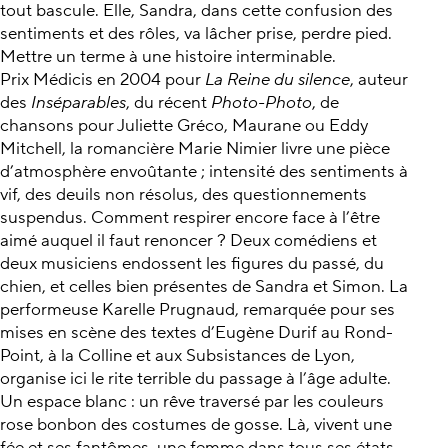
tout bascule. Elle, Sandra, dans cette confusion des
sentiments et des rôles, va lâcher prise, perdre pied.
Mettre un terme à une histoire interminable.
Prix Médicis en 2004 pour
La Reine du silence
, auteur
des
Inséparables
, du récent
Photo-Photo
, de
chansons pour Juliette Gréco, Maurane ou Eddy
Mitchell, la romancière Marie Nimier livre une pièce
d’atmosphère envoûtante ; intensité des sentiments à
vif, des deuils non résolus, des questionnements
suspendus. Comment respirer encore face à l’être
aimé auquel il faut renoncer ? Deux comédiens et
deux musiciens endossent les figures du passé, du
chien, et celles bien présentes de Sandra et Simon. La
performeuse Karelle Prugnaud, remarquée pour ses
mises en scène des textes d’Eugène Durif au Rond-
Point, à la Colline et aux Subsistances de Lyon,
organise ici le rite terrible du passage à l’âge adulte.
Un espace blanc : un rêve traversé par les couleurs
rose bonbon des costumes de gosse. Là, vivent une