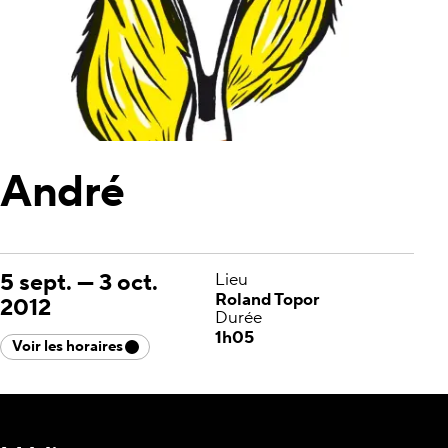
André
5 sept.
—
3 oct.
Lieu
Roland Topor
2012
Durée
1h05
Voir les horaires