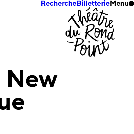
Recherche
Billetterie
Menu
t New
ue