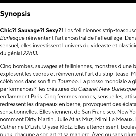
Synopsis
Chic?! Sauvage?! Sexy?!
Les felliniennes strip-teaseus
Burlesque
réinventent l'art ancestral de l'effeuillage. Dan
sensuel, elles investissent l'univers du vidéaste et plastic
du génial
22h13
.
Cinq bombes, sauvages et felliniennes, monstres d'une 
explosent les cadres et réinventent l'art du strip-tease. M
célébrées dans son film
Tournée
. La presse mondiale a gl
performances?: les créatures du
Cabaret New Burlesque
enflamment Paris. Cinq femmes rondes, sensuelles, attisen
redressent les drapeaux en berne, provoquent des éclats
sensationnelles. Elles viennent de San Francisco, New Yo
nomment Dirty Martini, Julie Atlas Muz, Mimi Le Meaux, 
Catherine D'Lish, Ulysse Klotz. Elles attendrissent, boule
punk, chacune a son art et sa manière. Avec ou sans plume