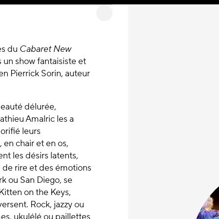
es du
Cabaret New
s un show fantaisiste et
ien Pierrick Sorin, auteur
beauté délurée,
athieu Amalric les a
orifié leurs
, en chair et en os,
t les désirs latents,
 de rire et des émotions
rk ou San Diego, se
Kitten on the Keys,
versent. Rock, jazzy ou
s, ukulélé ou paillettes