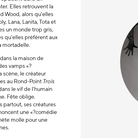
ter. Elles retrouvent la
d Wood, alors qu'elles
y, Lana, Lanita, Tota et
ées un monde trop gris,
es qu'elles préfèrent aux
a mortadelle.
 dans la maison de
 des vamps «?
a scène, le créateur
ères au Rond-Point
Trois
 dans le vif de l'humain
ne. Fête oblige.
s partout, ses créatures
s annoncent une «?comédie
anète molle pour une
nes.