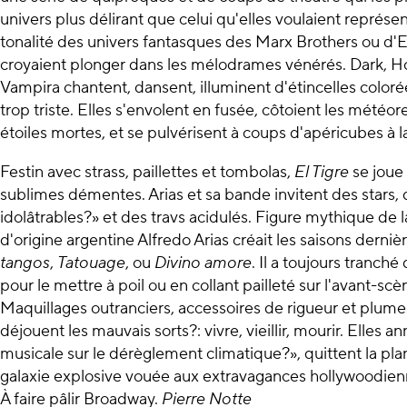
univers plus délirant que celui qu'elles voulaient représen
tonalité des univers fantasques des Marx Brothers ou d'E
croyaient plonger dans les mélodrames vénérés. Dark, Hol
Vampira chantent, dansent, illuminent d'étincelles color
trop triste. Elles s'envolent en fusée, côtoient les météor
étoiles mortes, et se pulvérisent à coups d'apéricubes à l
Festin avec strass, paillettes et tombolas,
El Tigre
se joue
sublimes démentes. Arias et sa bande invitent des stars,
idolâtrables?» et des travs acidulés. Figure mythique de l
d'origine argentine Alfredo Arias créait les saisons derni
tangos
,
Tatouage
, ou
Divino amore
. Il a toujours tranché
pour le mettre à poil ou en collant pailleté sur l'avant-scè
Maquillages outranciers, accessoires de rigueur et plume
déjouent les mauvais sorts?: vivre, vieillir, mourir. Elle
musicale sur le dérèglement climatique?», quittent la pl
galaxie explosive vouée aux extravagances hollywoodien
À faire pâlir Broadway.
Pierre Notte