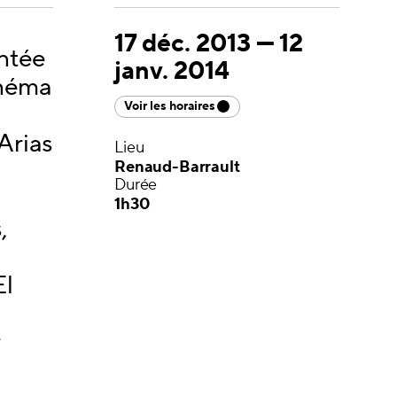
17 déc. 2013
—
12
ntée
janv. 2014
inéma
Voir les horaires
 Arias
Lieu
Renaud-Barrault
Durée
1h30
,
El
r