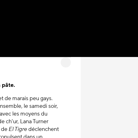
 pâte.
t de marais peu gays.
nsemble, le samedi soir,
nt avec les moyens du
de ch'ur, Lana Turner
s de
El Tigre
déclenchent
propulsent dans un