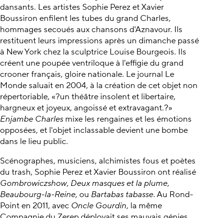
dansants. Les artistes Sophie Perez et Xavier
Boussiron enfilent les tubes du grand Charles,
hommages secoués aux chansons d'Aznavour. Ils
restituent leurs impressions après un dimanche passé
à New York chez la sculptrice Louise Bourgeois. Ils
créent une poupée ventriloque à l'effigie du grand
crooner français, gloire nationale. Le journal Le
Monde saluait en 2004, à la création de cet objet non
répertoriable, «?un théâtre insolent et libertaire,
hargneux et joyeux, angoissé et extravagant.?»
Enjambe Charles
mixe les rengaines et les émotions
opposées, et l'objet inclassable devient une bombe
dans le lieu public.
Scénographes, musiciens, alchimistes fous et poètes
du trash, Sophie Perez et Xavier Boussiron ont réalisé
Gombrowiczshow
,
Deux masques et la plume
,
Beaubourg-la-Reine
, ou
Bartabas tabasse
. Au Rond-
Point en 2011, avec
Oncle Gourdin
, la même
Compagnie du Zerep déployait ses mauvais génies,