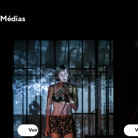
Médias
Voir
V