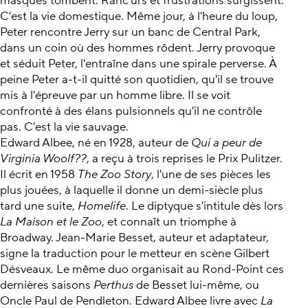
masques tombent. Ranc'urs et frustrations surgissent.
C'est la vie domestique. Même jour, à l'heure du loup,
Peter rencontre Jerry sur un banc de Central Park,
dans un coin où des hommes rôdent. Jerry provoque
et séduit Peter, l'entraîne dans une spirale perverse. À
peine Peter a-t-il quitté son quotidien, qu'il se trouve
mis à l'épreuve par un homme libre. Il se voit
confronté à des élans pulsionnels qu'il ne contrôle
pas. C'est la vie sauvage.
Edward Albee, né en 1928, auteur de
Qui a peur de
Virginia Woolf??
, a reçu à trois reprises le Prix Pulitzer.
Il écrit en 1958
The Zoo Story
, l'une de ses pièces les
plus jouées, à laquelle il donne un demi-siècle plus
tard une suite,
Homelife
. Le diptyque s'intitule dès lors
La Maison et le Zoo
, et connaît un triomphe à
Broadway. Jean-Marie Besset, auteur et adaptateur,
signe la traduction pour le metteur en scène Gilbert
Désveaux. Le même duo organisait au Rond-Point ces
dernières saisons
Perthus
de Besset lui-même, ou
Oncle Paul de Pendleton. Edward Albee livre avec
La