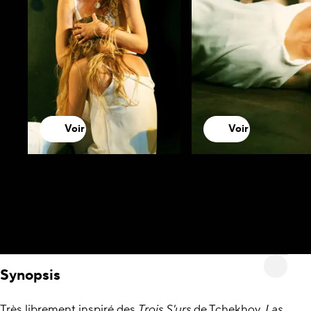
Voir
Voir
Synopsis
Très librement inspiré des
Trois S'urs
de Tchekhov,
Las