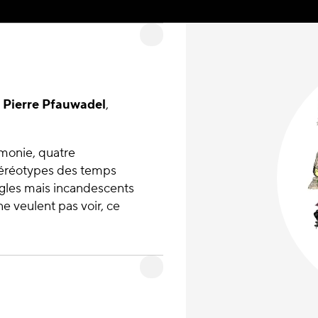
,
Pierre Pfauwadel
,
émonie, quatre
stéréotypes des temps
ugles mais incandescents
ne veulent pas voir, ce