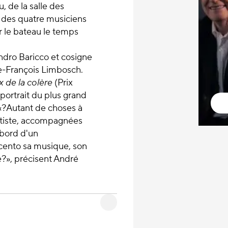
, de la salle des
e des quatre musiciens
ur le bateau le temps
andro Baricco et cosigne
re-François Limbosch.
 de la colère
(Prix
 portrait du plus grand
. «?Autant de choses à
ettiste, accompagnées
 bord d'un
cento sa musique, son
de?», précisent André