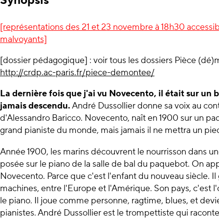
Synopsis
[représentations des 21 et 23 novembre à 18h30 accessib
malvoyants]
[dossier pédagogique] :
voir tous les dossiers Pièce (dé
http://crdp.ac-paris.fr/piece-demontee/
La dernière fois que j'ai vu Novecento, il était sur un 
jamais descendu.
André Dussollier donne sa voix au con
d'Alessandro Baricco. Novecento, naît en 1900 sur un paqu
grand pianiste du monde, mais jamais il ne mettra un pied
Année 1900, les marins découvrent le nourrisson dans une 
posée sur le piano de la salle de bal du paquebot. On app
Novecento. Parce que c'est l'enfant du nouveau siècle. Il 
machines, entre l'Europe et l'Amérique. Son pays, c'est l'
le piano. Il joue comme personne, ragtime, blues, et devi
pianistes. André Dussollier est le trompettiste qui raconte