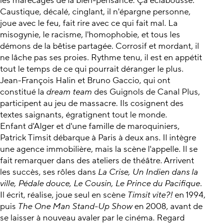
les marécages de la bien-pensance. Ça éclabousse.
Caustique, décalé, cinglant, il n'épargne personne,
joue avec le feu, fait rire avec ce qui fait mal. La
misogynie, le racisme, l'homophobie, et tous les
démons de la bêtise partagée. Corrosif et mordant, il
ne lâche pas ses proies. Rythme tenu, il est en appétit
tout le temps de ce qui pourrait déranger le plus.
Jean-François Halin et Bruno Gaccio, qui ont
constitué la
dream team
des Guignols de Canal Plus,
participent au jeu de massacre. Ils cosignent des
textes saignants, égratignent tout le monde.
Enfant d'Alger et d'une famille de maroquiniers,
Patrick Timsit débarque à Paris à deux ans. Il intègre
une agence immobilière, mais la scène l'appelle. Il se
fait remarquer dans des ateliers de théâtre. Arrivent
les succès, ses rôles dans
La Crise, Un Indien dans la
ville, Pédale douce, Le Cousin, Le Prince du Pacifique
.
Il écrit, réalise, joue seul en scène
Timsit vite?!
en 1994,
puis
The One Man Stand-Up Show
en 2008, avant de
se laisser à nouveau avaler par le cinéma. Regard