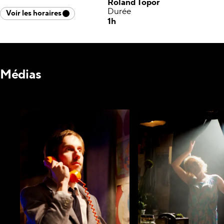
Roland Topor
Durée
Voir les horaires
1h
Médias