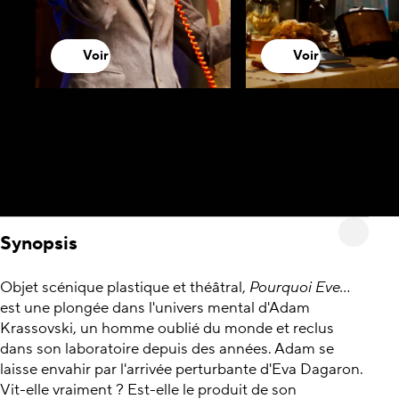
Voir
Voir
Synopsis
Objet scénique plastique et théâtral,
Pourquoi Eve...
est une plongée dans l'univers mental d'Adam
Krassovski, un homme oublié du monde et reclus
dans son laboratoire depuis des années. Adam se
laisse envahir par l'arrivée perturbante d'Eva Dagaron.
Vit-elle vraiment ? Est-elle le produit de son