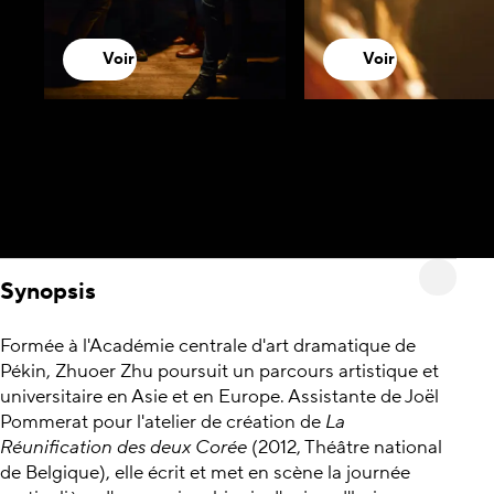
Voir
Voir
Synopsis
Formée à l'Académie centrale d'art dramatique de
Pékin, Zhuoer Zhu poursuit un parcours artistique et
universitaire en Asie et en Europe. Assistante de Joël
Pommerat pour l'atelier de création de
La
Réunification des deux Corée
(2012, Théâtre national
de Belgique), elle écrit et met en scène la journée