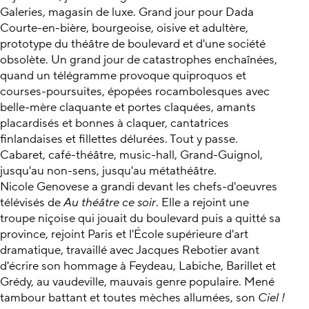
Galeries, magasin de luxe. Grand jour pour Dada
Courte-en-bière, bourgeoise, oisive et adultère,
prototype du théâtre de boulevard et d'une société
obsolète. Un grand jour de catastrophes enchaînées,
quand un télégramme provoque quiproquos et
courses-poursuites, épopées rocambolesques avec
belle-mère claquante et portes claquées, amants
placardisés et bonnes à claquer, cantatrices
finlandaises et fillettes délurées. Tout y passe.
Cabaret, café-théâtre, music-hall, Grand-Guignol,
jusqu'au non-sens, jusqu'au métathéâtre.
Nicole Genovese a grandi devant les chefs-d'oeuvres
télévisés de
Au théâtre ce soir
. Elle a rejoint une
troupe niçoise qui jouait du boulevard puis a quitté sa
province, rejoint Paris et l'École supérieure d'art
dramatique, travaillé avec Jacques Rebotier avant
d'écrire son hommage à Feydeau, Labiche, Barillet et
Grédy, au vaudeville, mauvais genre populaire. Mené
tambour battant et toutes mèches allumées, son
Ciel !