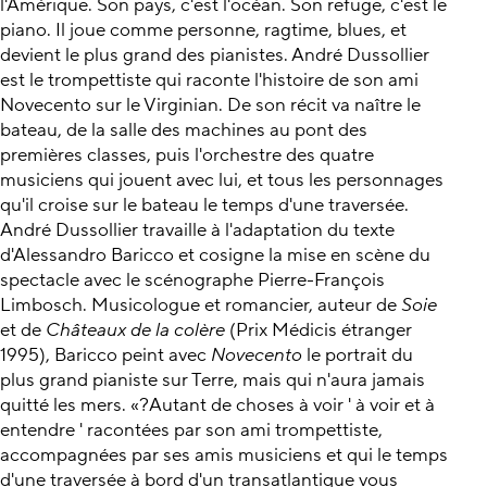
l'Amérique. Son pays, c'est l'océan. Son refuge, c'est le
piano. Il joue comme personne, ragtime, blues, et
devient le plus grand des pianistes. André Dussollier
est le trompettiste qui raconte l'histoire de son ami
Novecento sur le Virginian. De son récit va naître le
bateau, de la salle des machines au pont des
premières classes, puis l'orchestre des quatre
musiciens qui jouent avec lui, et tous les personnages
qu'il croise sur le bateau le temps d'une traversée.
André Dussollier travaille à l'adaptation du texte
d'Alessandro Baricco et cosigne la mise en scène du
spectacle avec le scénographe Pierre-François
Limbosch. Musicologue et romancier, auteur de
Soie
et de
Châteaux de la colère
(Prix Médicis étranger
1995), Baricco peint avec
Novecento
le portrait du
plus grand pianiste sur Terre, mais qui n'aura jamais
quitté les mers. «?Autant de choses à voir ' à voir et à
entendre ' racontées par son ami trompettiste,
accompagnées par ses amis musiciens et qui le temps
d'une traversée à bord d'un transatlantique vous