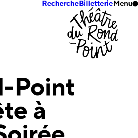
Recherche
Billetterie
Menu
-Point
ête à
Soirée