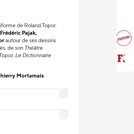
éiforme de Roland Topor.
Frédéric Pajak,
or
autour de ses dessins
nés, de son
Théâtre
Topor, Le Dictionnaire
hierry Mortamais
.