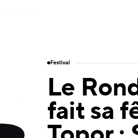
Festival
Le Rond
fait sa f
Topor : 