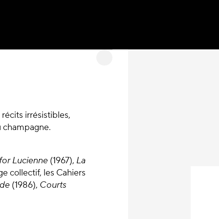
cits irrésistibles,
du champagne.
for Lucienne
(1967),
La
ge collectif, les Cahiers
nde
(1986),
Courts