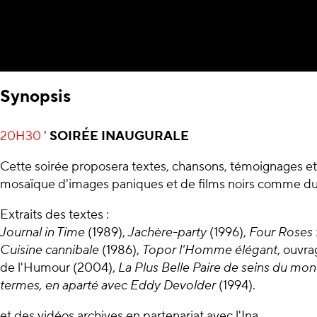
Synopsis
20H30
'
SOIRÉE INAUGURALE
Cette soirée proposera textes, chansons, témoignages et ré
mosaïque d'images paniques et de films noirs comme 
Extraits des textes :
Journal in Time
(1989),
Jachère-party
(1996),
Four Roses 
Cuisine cannibale
(1986),
Topor l'Homme élégant
, ouvra
de l'Humour (2004),
La Plus Belle Paire de seins du mo
termes, en aparté avec Eddy Devolder
(1994).
et des vidéos archives en partenariat avec l'Ina