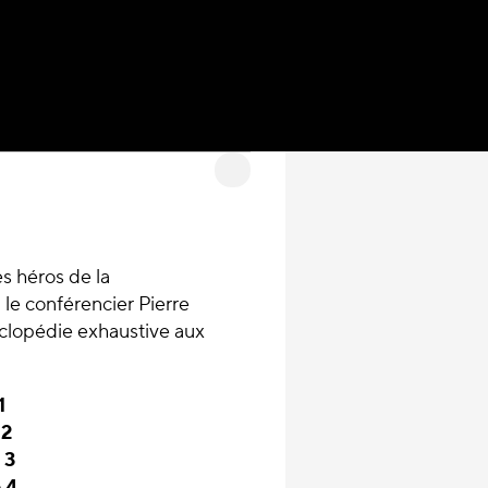
es héros de la
le conférencier Pierre
clopédie exhaustive aux
1
 2
 3
 4