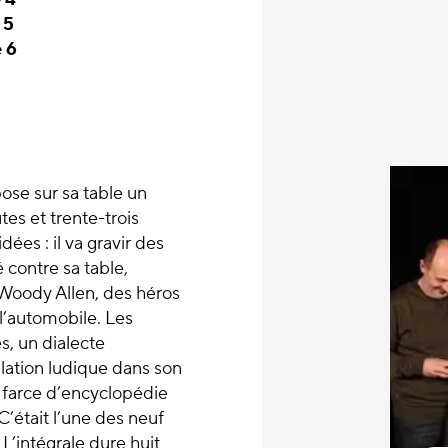
 5
 6
pose sur sa table un
es et trente-trois
ées : il va gravir des
 contre sa table,
à Woody Allen, des héros
l’automobile. Les
s, un dialecte
ulation ludique dans son
e farce d’encyclopédie
’était l’une des neuf
 L’intégrale dure huit