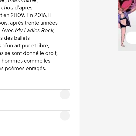
se
;
Mammame
;
 chou
d’après
 en 2009. En 2016, il
ois, après trente années
e. Avec
My Ladies Rock
,
ns des ballets
d’un art pur et libre,
s se sont donné le droit,
des hommes comme les
des poèmes enragés.