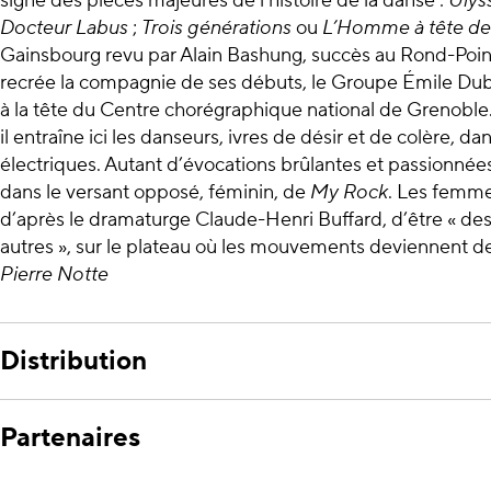
signé des pièces majeures de l’histoire de la danse :
Ulys
Docteur Labus
;
Trois générations
ou
L’Homme à tête de
Gainsbourg revu par Alain Bashung, succès au Rond-Point
recrée la compagnie de ses débuts, le Groupe Émile Dub
à la tête du Centre chorégraphique national de Grenobl
il entraîne ici les danseurs, ivres de désir et de colère, da
électriques. Autant d’évocations brûlantes et passionnées 
dans le versant opposé, féminin, de
My Rock
. Les femme
d’après le dramaturge Claude-Henri Buffard, d’être « 
autres », sur le plateau où les mouvements deviennent 
Pierre Notte
Distribution
Partenaires