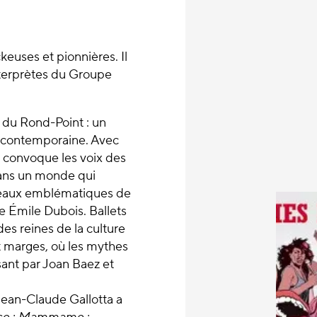
euses et pionnières. Il
nterprètes du Groupe
 du Rond-Point : un
e contemporaine. Avec
ta convoque les voix des
dans un monde qui
rceaux emblématiques de
pe Émile Dubois. Ballets
es reines de la culture
et marges, où les mythes
ssant par Joan Baez et
Jean-Claude Gallotta a