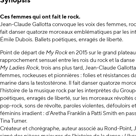
Synopsis
Ces femmes qui ont fait le rock.
Jean-Claude Gallotta convoque les voix des femmes, rock
fait danser quatorze morceaux emblématiques par les i
Émile Dubois. Ballets poétiques, enragés de liberté.
Point de départ de
My Rock
en 2015 sur le grand plateau
rapprochement sensuel entre les rois du rock et la dans
My Ladies Rock
, trois ans plus tard, Jean-Claude Gallot
femmes, rockeuses et pionnières : folies et résistances 
marine dans la testostérone. Il fait danser quatorze mo
l’histoire de la musique rock par les interprètes du Grou
poétiques, enragés de liberté, sur les morceaux révoltés d
pop-rock, sons de révolte, paroles violentes, défouloirs 
féminins irradient : d’Aretha Franklin à Patti Smith en pa
Tina Turner.
Créateur et chorégraphe, auteur associé au Rond-Point, 