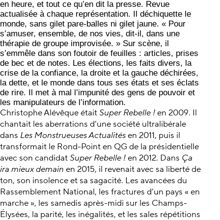
en heure, et tout ce qu’en dit la presse. Revue
actualisée à chaque représentation. Il déchiquette le
monde, sans gilet pare-balles ni gilet jaune. « Pour
s’amuser, ensemble, de nos vies, dit-il, dans une
thérapie de groupe improvisée. » Sur scène, il
s’emmêle dans son foutoir de feuilles : articles, prises
de bec et de notes. Les élections, les faits divers, la
crise de la confiance, la droite et la gauche déchirées,
la dette, et le monde dans tous ses états et ses éclats
de rire. Il met à mal l’impunité des gens de pouvoir et
les manipulateurs de l’information.
Christophe Alévêque était
Super Rebelle
!
en 2009. Il
chantait les aberrations d’une société ultralibérale
dans
Les Monstrueuses Actualités
en 2011, puis il
transformait le Rond-Point en QG de la présidentielle
avec son candidat
Super Rebelle !
en 2012. Dans
Ça
ira mieux demain
en 2015, il revenait avec sa liberté de
ton, son insolence et sa sagacité. Les avancées du
Rassemblement National, les fractures d’un pays « en
marche », les samedis après-midi sur les Champs-
Élysées, la parité, les inégalités, et les sales répétitions