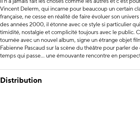
Il n'a jamais fait les choses comme les autres et c'est pour
Vincent Delerm, qui incarne pour beaucoup un certain cl
française, ne cesse en réalité de faire évoluer son univers
des années 2000, il étonne avec ce style si particulier q
timidité, nostalgie et complicité toujours avec le public. Ce
tournée avec un nouvel album, signe un étrange objet film
Fabienne Pascaud sur la scène du théâtre pour parler de
temps qui passe... une émouvante rencontre en perspect
Distribution