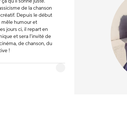
 ça qu'il sonne juste.
assicisme de la chanson
 créatif. Depuis le début
ui mêle humour et
s jours ci, il repart en
ique et sera l'invité de
 cinéma, de chanson, du
ive !