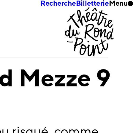
Recherche
Billetterie
Menu
d Mezze 9
eu risqué, comme