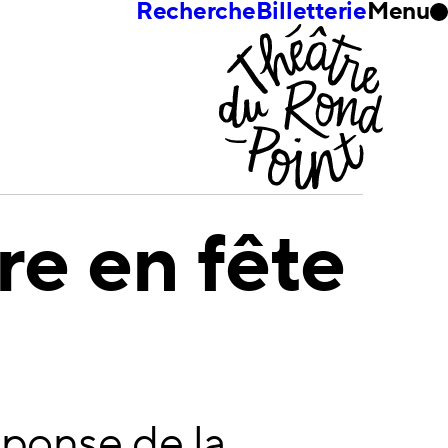
Recherche
Billetterie
Menu
re en fête
onse de la