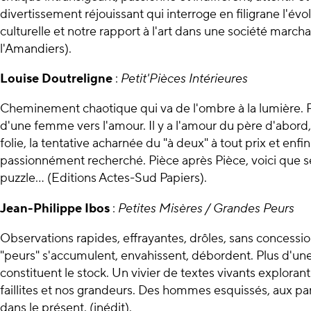
divertissement réjouissant qui interroge en filigrane l'év
culturelle et notre rapport à l'art dans une société march
l'Amandiers).
Louise Doutreligne
:
Petit'Pièces Intérieures
Cheminement chaotique qui va de l'ombre à la lumière. P
d'une femme vers l'amour. Il y a l'amour du père d'abord, 
folie, la tentative acharnée du "à deux" à tout prix et enfin
passionnément recherché. Pièce après Pièce, voici que s
puzzle... (Editions Actes-Sud Papiers).
Jean-Philippe Ibos
:
Petites Misères / Grandes Peurs
Observations rapides, effrayantes, drôles, sans concession
"peurs" s'accumulent, envahissent, débordent. Plus d'une
constituent le stock. Un vivier de textes vivants exploran
faillites et nos grandeurs. Des hommes esquissés, aux par
dans le présent. (inédit).