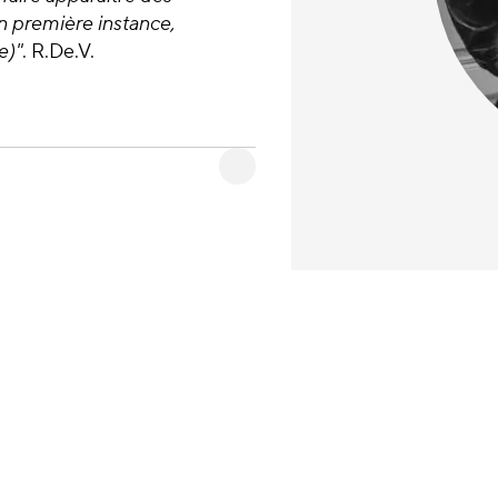
 en première instance,
e)"
. R.De.V.