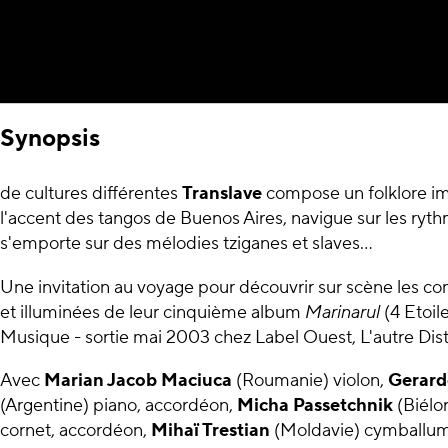
Synopsis
de cultures différentes
Translave
compose un folklore im
l'accent des tangos de Buenos Aires, navigue sur les ryt
s'emporte sur des mélodies tziganes et slaves...
Une invitation au voyage pour découvrir sur scène les c
et illuminées de leur cinquième album
Marinarul
(4 Etoil
Musique - sortie mai 2003 chez Label Ouest, L'autre Dist
Avec
Marian Jacob Maciuca
(Roumanie) violon,
Gerard
(Argentine) piano, accordéon,
Micha Passetchnik
(Biélo
cornet, accordéon,
Mihaï Trestian
(Moldavie) cymballu