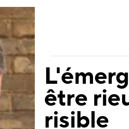
L'émerg
être rie
risible