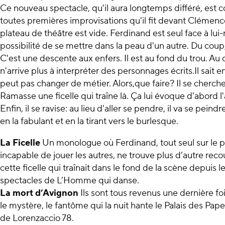
Ce nouveau spectacle, qu'il aura longtemps différé, est co
toutes premières improvisations qu'il fit devant Clémence
plateau de théâtre est vide. Ferdinand est seul face à lui-
possibilité de se mettre dans la peau d'un autre. Du coup
C'est une descente aux enfers. Il est au fond du trou. Au
n'arrive plus à interpréter des personnages écrits.Il sait
peut pas changer de métier. Alors,que faire? Il se cherch
Ramasse une ficelle qui traîne là. Ça lui évoque d'abord l'
Enfin, il se ravise: au lieu d'aller se pendre, il va se peind
en la fabulant et en la tirant vers le burlesque.
La Ficelle
Un monologue où Ferdinand, tout seul sur le 
incapable de jouer les autres, ne trouve plus d’autre reco
cette ficelle qui traînait dans le fond de la scène depuis l
spectacles de L’Homme qui danse.
La mort d’Avignon
Ils sont tous revenus une dernière fo
le mystère, le fantôme qui la nuit hante le Palais des Pape
de Lorenzaccio 78.