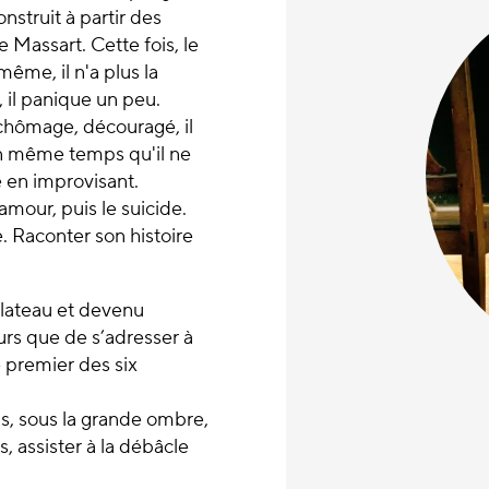
nstruit à partir des
 Massart. Cette fois, le
même, il n'a plus la
, il panique un peu.
 chômage, découragé, il
 en même temps qu'il ne
e en improvisant.
amour, puis le suicide.
re. Raconter son histoire
plateau et devenu
urs que de s’adresser à
e premier des six
is, sous la grande ombre,
s, assister à la débâcle