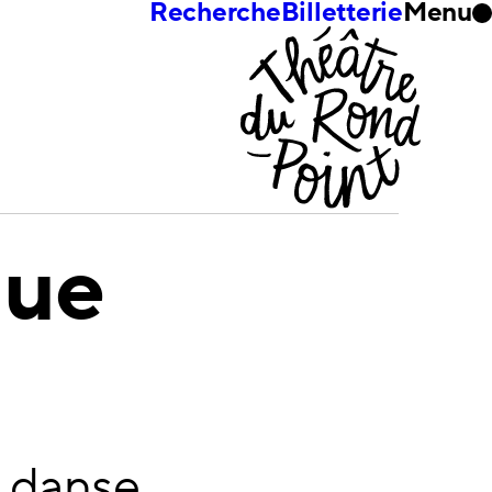
Recherche
Billetterie
Menu
gue
 danse