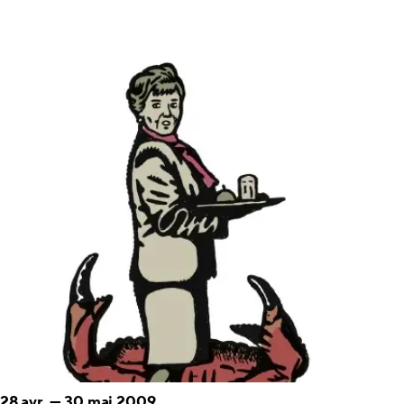
28 avr.
—
30 mai 2009