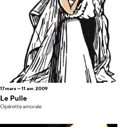
17 mars
—
11 avr. 2009
Le Pulle
Opérette amorale